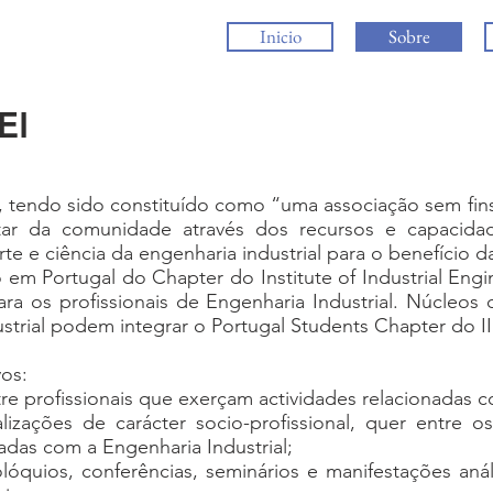
Inicio
Sobre
EI
, tendo sido constituído como “uma associação sem fins 
r da comunidade através dos recursos e capacidade
arte e ciência da engenharia industrial para o benefício
o em Portugal do Chapter do Institute of Industrial Engine
ara os profissionais de Engenharia Industrial. Núcleos
strial podem integrar o Portugal Students Chapter do II
os:
tre profissionais que exerçam actividades relacionadas c
lizações de carácter socio-profissional, quer entre
adas com a Engenharia Industrial;
óquios, conferências, seminários e manifestações análo